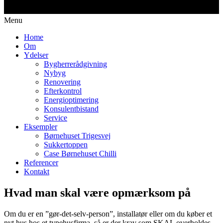
Menu
Home
Om
Ydelser
Bygherrerådgivning
Nybyg
Renovering
Efterkontrol
Energioptimering
Konsulentbistand
Service
Eksempler
Børnehuset Trigesvej
Sukkertoppen
Case Børnehuset Chilli
Referencer
Kontakt
Hvad man skal være opmærksom på
Om du er en ”gør-det-selv-person”, installatør eller om du køber et
nyt hus hos et typehusfirma, så er der krav som SKAL overholdes.