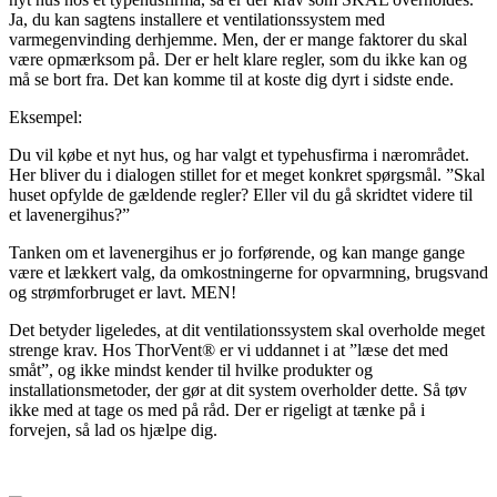
Ja, du kan sagtens installere et ventilationssystem med
varmegenvinding derhjemme. Men, der er mange faktorer du skal
være opmærksom på. Der er helt klare regler, som du ikke kan og
må se bort fra. Det kan komme til at koste dig dyrt i sidste ende.
Eksempel:
Du vil købe et nyt hus, og har valgt et typehusfirma i nærområdet.
Her bliver du i dialogen stillet for et meget konkret spørgsmål. ”Skal
huset opfylde de gældende regler? Eller vil du gå skridtet videre til
et lavenergihus?”
Tanken om et lavenergihus er jo forførende, og kan mange gange
være et lækkert valg, da omkostningerne for opvarmning, brugsvand
og strømforbruget er lavt. MEN!
Det betyder ligeledes, at dit ventilationssystem skal overholde meget
strenge krav. Hos ThorVent® er vi uddannet i at ”læse det med
småt”, og ikke mindst kender til hvilke produkter og
installationsmetoder, der gør at dit system overholder dette. Så tøv
ikke med at tage os med på råd. Der er rigeligt at tænke på i
forvejen, så lad os hjælpe dig.